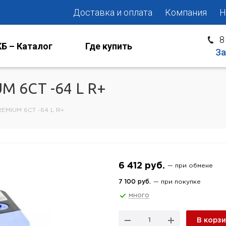
Доставка и оплата
Компания
Н
8
Б – Каталог
Где купить
За
M 6СТ -64 L R+
EMIUM 6СТ -64 L R+
6 412 руб.
— при обмене
7 100 руб.
— при покупке
много
В корз