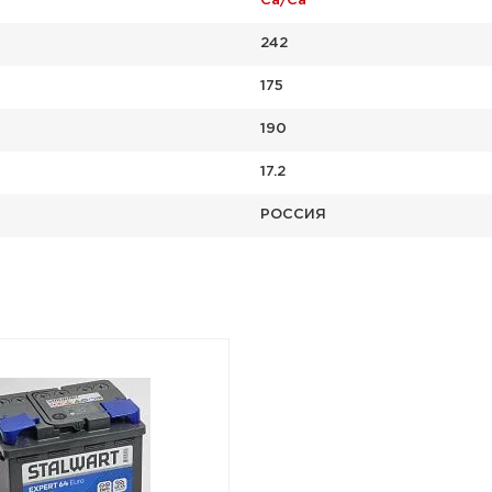
Ca/Ca
242
175
190
17.2
РОССИЯ