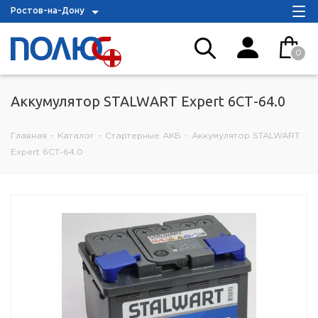
Ростов-на-Дону
0
Аккумулятор STALWART Expert 6СТ-64.0
Главная
-
Каталог
-
Стартерные АКБ
-
Аккумулятор STALWART
Expert 6СТ-64.0