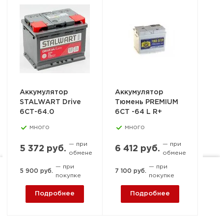
Аккумулятор
Аккумулятор
STALWART Drive
Тюмень PREMIUM
6СТ-64.0
6СТ -64 L R+
много
много
— при
— при
5 372 руб.
6 412 руб.
обмене
обмене
— при
— при
5 900 руб.
7 100 руб.
покупке
покупке
Ростов-на-Дону, пер. 1-й
Машиностроительный, 15-
Подробнее
Подробнее
А