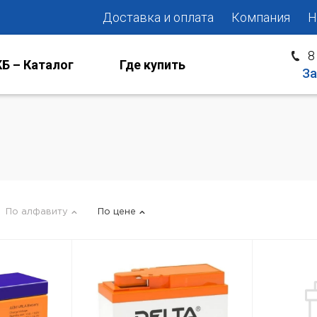
Доставка и оплата
Компания
Н
8
Б – Каталог
Где купить
За
По алфавиту
По цене