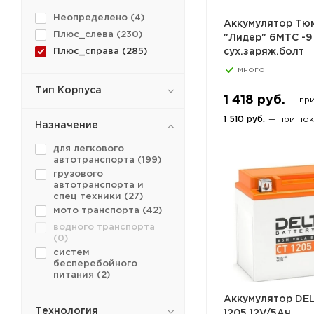
Неопределено (
4
)
Аккумулятор Тю
Плюс_слева (
230
)
"Лидер" 6МТС -9
Плюс_справа (
285
)
сух.заряж.болт
много
Тип Корпуса
1 418 руб.
— пр
1 510 руб.
— при по
Назначение
для легкового
автотранспорта (
199
)
грузового
автотранспорта и
спец техники (
27
)
мото транспорта (
42
)
водного транспорта
(
0
)
систем
бесперебойного
питания (
2
)
Аккумулятор DE
Технология
1205 12V/5Ач