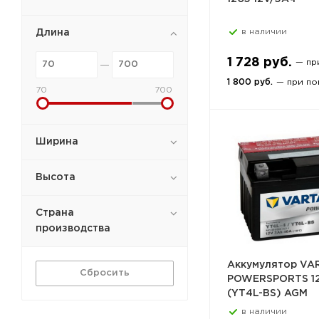
в наличии
Длина
1 728 руб.
— пр
1 800 руб.
— при по
70
700
Ширина
Высота
Страна
производства
Аккумулятор VA
Сбросить
POWERSPORTS 1
(YT4L-BS) AGM
в наличии