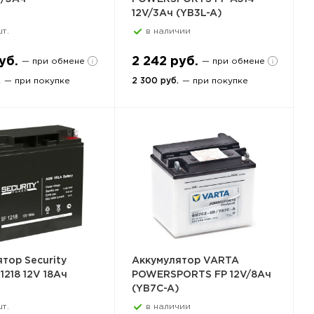
12V/3Ач (YB3L-A)
т.
в наличии
уб.
2 242 руб.
— при обмене
— при обмене
.
— при покупке
2 300 руб.
— при покупке
тор Security
Аккумулятор VARTA
1218 12V 18Ач
POWERSPORTS FP 12V/8Ач
(YB7C-A)
т.
в наличии