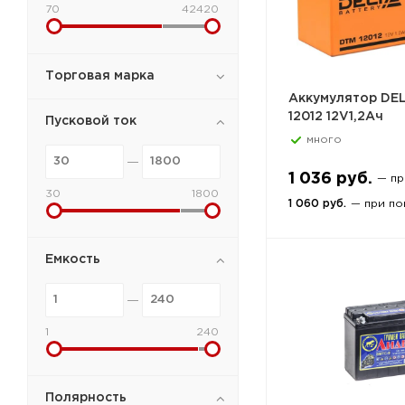
70
42420
Торговая марка
Аккумулятор DE
12012 12V1,2Ач
Пусковой ток
много
1 036 руб.
— п
30
1800
1 060 руб.
— при по
Емкость
1
240
Полярность