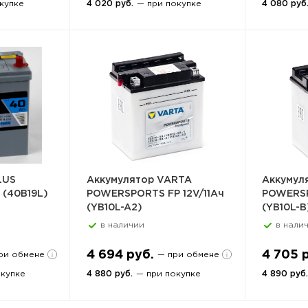
купке
4 020 руб.
— при покупке
4 080 руб
LUS
Аккумулятор VARTA
Аккумул
 (40B19L)
POWERSPORTS FP 12V/11Ач
POWERSP
(YB10L-A2)
(YB10L-B
в наличии
в нали
4 694 руб.
4 705 
ри обмене
— при обмене
окупке
4 880 руб.
— при покупке
4 890 руб.