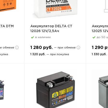
LTA DTM
Аккумулятор DELTA CT
Аккумул
12026 12V/2,5Ач
12025 12
в наличии
до 50 ш
1 280 руб.
1 290 р
ри обмене
— при обмене
купке
1 320 руб.
— при покупке
1 330 руб.