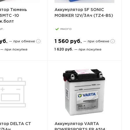
ятор Тюмень
Аккумулятор SF SONIC
6МТС -10
MOBIKER 12V/3Ач (TZ4-BS)
ж.болт
т.
много
уб.
1 560 руб.
— при обмене
— при обмене
— при покупке
1 620 руб.
— при покупке
ятор DELTA CT
Аккумулятор VARTA
V/5Ач
POWERSPORTS FP A514