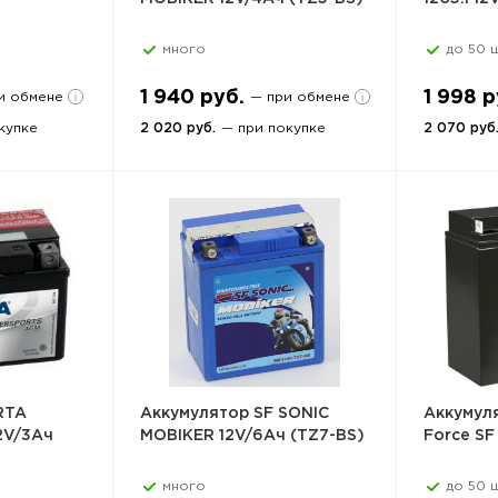
много
до 50 ш
1 940 руб.
1 998 р
и обмене
— при обмене
купке
2 020 руб.
— при покупке
2 070 руб
RTA
Аккумулятор SF SONIC
Аккумуля
2V/3Ач
MOBIKER 12V/6Ач (TZ7-BS)
Force SF 
много
до 50 ш