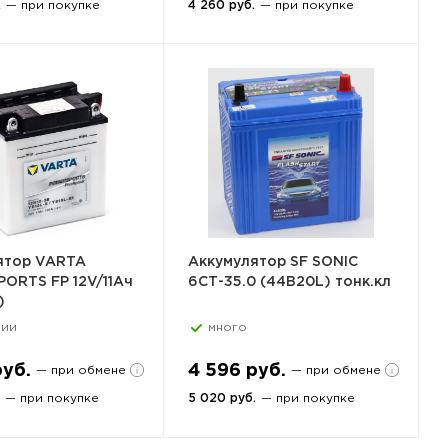
.
— при покупке
4 260 руб.
— при покупке
ятор VARTA
Аккумулятор SF SONIC
ORTS FP 12V/11Ач
6СТ-35.0 (44B20L) тонк.кл
)
чии
много
руб.
4 596 руб.
— при обмене
— при обмене
— при покупке
5 020 руб.
— при покупке