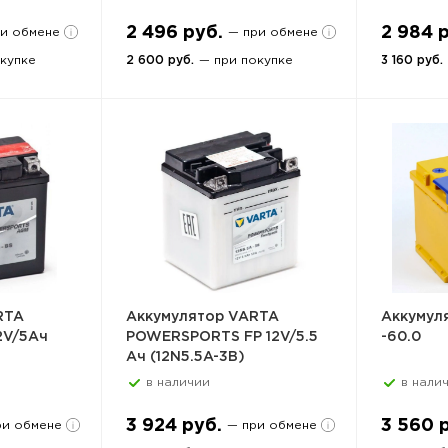
2 496 руб.
2 984 
ри обмене
— при обмене
купке
2 600 руб.
— при покупке
3 160 руб.
RTA
Аккумулятор VARTA
Аккумул
2V/5Ач
POWERSPORTS FP 12V/5.5
-60.0
Ач (12N5.5A-3B)
в наличии
в нали
3 924 руб.
3 560 
ри обмене
— при обмене