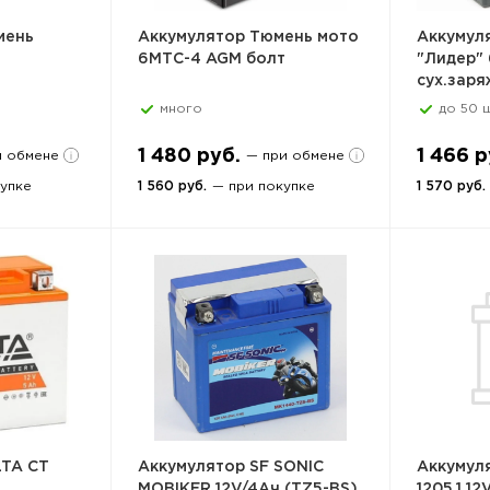
мень
Аккумулятор Тюмень мото
Аккумул
6МТС-4 AGM болт
"Лидер" 
сух.заря
много
до 50 ш
1 480 руб.
1 466 р
и обмене
— при обмене
купке
1 560 руб.
— при покупке
1 570 руб.
LTA CT
Аккумулятор SF SONIC
Аккумул
MOBIKER 12V/4Ач (TZ5-BS)
1205.1 12