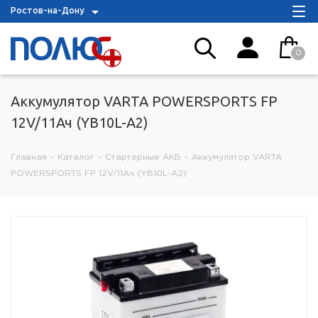
Ростов-на-Дону
0
Аккумулятор VARTA POWERSPORTS FP
12V/11Ач (YB10L-A2)
Главная
-
Каталог
-
Стартерные АКБ
-
Аккумулятор VARTA
POWERSPORTS FP 12V/11Ач (YB10L-A2)