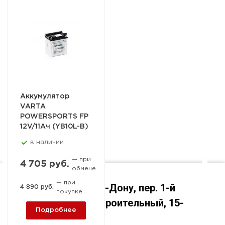
Аккумулятор
VARTA
POWERSPORTS FP
12V/11Ач (YB10L-B)
в наличии
— при
4 705 руб.
обмене
— при
Ростов-на-Дону, пер. 1-й
4 890 руб.
покупке
Машиностроительный, 15-
Подробнее
А