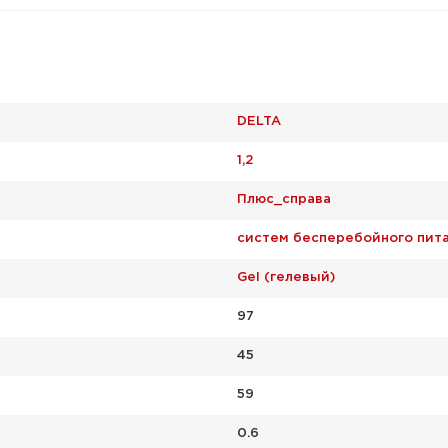
DELTA
1,2
Плюс_справа
систем бесперебойного пит
Gel (гелевый)
97
45
59
0.6