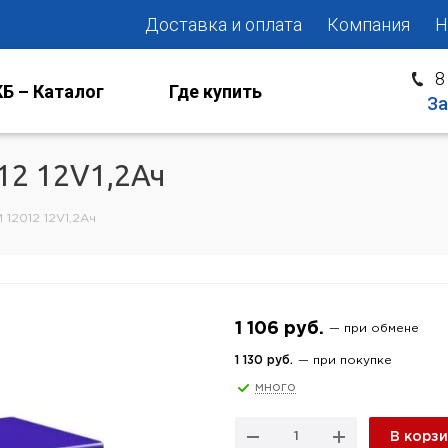
Доставка и оплата
Компания
Н
8
Б – Каталог
Где купить
За
12 12V1,2Ач
 12012 12V1,2Ач
1 106 руб.
— при обмене
1 130 руб.
— при покупке
много
В корз