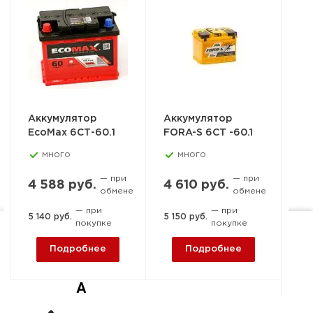
Аккумулятор
Аккумулятор
Ак
EcoMax 6СТ-60.1
FORA-S 6СТ -60.1
PO
6С
много
много
— при
— при
4 588 руб.
4 610 руб.
обмене
обмене
6 
— при
— при
5 140 руб.
5 150 руб.
покупке
покупке
6 7
Ростов-на-Дону, пер. 1-й
Подробнее
Подробнее
Машиностроительный, 15-
А