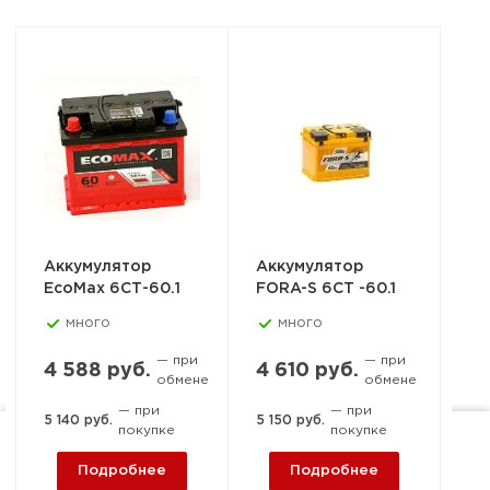
Аккумулятор
Аккумулятор
Ак
EcoMax 6СТ-60.1
FORA-S 6СТ -60.1
PO
6С
много
много
— при
— при
4 588 руб.
4 610 руб.
обмене
обмене
6 
— при
— при
5 140 руб.
5 150 руб.
покупке
покупке
6 7
Ростов-на-Дону, пер. 1-й
Подробнее
Подробнее