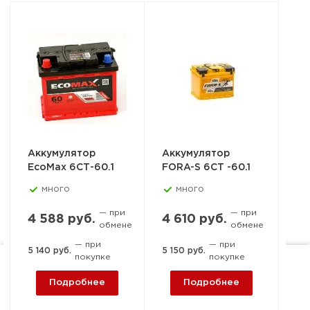
Аккумулятор
Аккумулятор
Ак
EcoMax 6СТ-60.1
FORA-S 6СТ -60.1
PO
6С
много
много
— при
— при
4 588 руб.
4 610 руб.
обмене
обмене
6 
— при
— при
5 140 руб.
5 150 руб.
покупке
покупке
6 7
Ростов-на-Дону, пер. 1-й
Подробнее
Подробнее
Машиностроительный, 15-