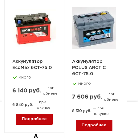
Аккумулятор
Аккумулятор
Ак
EcoMax 6СТ-75.0
POLUS ARCTIC
PO
6СТ-75.0
6С
много
много
✔
— при
6 140 руб.
обмене
— при
7 606 руб.
7 
обмене
— при
6 840 руб.
покупке
— при
8 310 руб.
8 
покупке
Ростов-на-Дону, пер. 1-й
Подробнее
Машиностроительный, 15-
Подробнее
А
Д