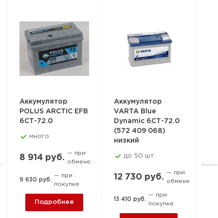
Аккумулятор
Аккумулятор
Ак
POLUS ARCTIC EFB
VARTA Blue
Тю
6СТ-72.0
Dynamic 6СТ-72.0
ST
(572 409 068)
-7
много
низкий
— при
до 50 шт.
8 914 руб.
обмене
7 
— при
— при
12 730 руб.
9 630 руб.
обмене
покупке
Ростов-на-Дону, пер. 1-й
8 3
— при
13 410 руб.
Машиностроительный, 15-
Подробнее
покупке