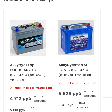
Аккумулятор
Аккумулятор SF
POLUS ARCTIC
SONIC 6СТ-45.0
6СТ-45.0 (45B24L)
(60B24L) тонк.кл
тонк.кл.
доступен с удаленного скл
✔
доступен с удаленного склада
✔
— при
5 628 руб.
обмене
— при
4 712 руб.
обмене
— при
6 140 руб.
покупке
— при
Ростов-на-Дону, пер. 1-й
5 180 руб.