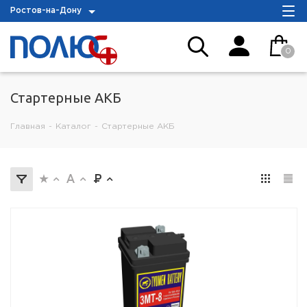
Ростов-на-Дону
0
Стартерные АКБ
Главная
-
Каталог
-
Стартерные АКБ