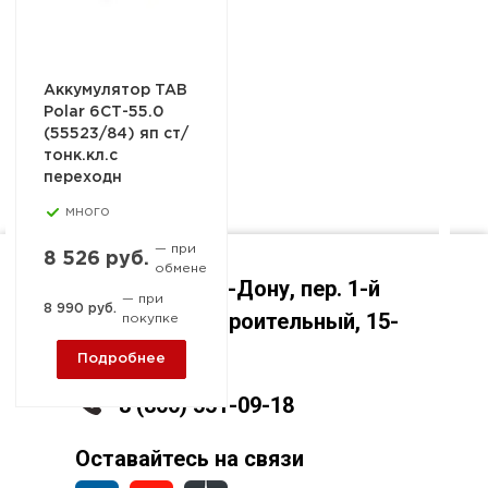
Аккумулятор TAB
Polar 6СТ-55.0
(55523/84) яп ст/
тонк.кл.с
переходн
много
— при
8 526 руб.
обмене
Ростов-на-Дону, пер. 1-й
— при
8 990 руб.
Машиностроительный, 15-
покупке
А
Подробнее
8 (800) 551-09-18
Оставайтесь на связи