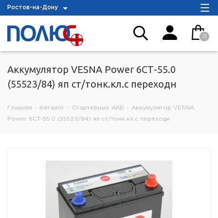
Ростов-на-Дону
0
Аккумулятор VESNA Power 6СТ-55.0
(55523/84) яп ст/тонк.кл.с переходн
Главная
-
Каталог
-
Стартерные АКБ
-
Аккумулятор VESNA
Power 6СТ-55.0 (55523/84) яп ст/тонк.кл.с переходн