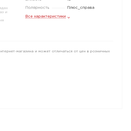
Полярность
Плюс_справа
адах
аз и
Все характеристики
ия
интернет-магазина и может отличаться от цен в розничных