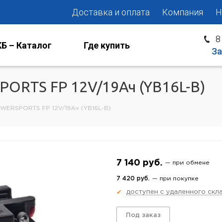
Доставка и оплата
Компания
Н
8
Б – Каталог
Где купить
За
ORTS FP 12V/19Ач (YB16L-B)
WERSPORTS FP 12V/19Ач (YB16L-B)
7 140 руб.
— при обмене
7 420 руб.
— при покупке
доступен с удаленного скл
✔
Под заказ