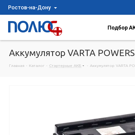
Ростов-на-Дону
Подбор АК
Аккумулятор VARTA POWERSP
Главная
-
Каталог
-
Стартерные АКБ
-
Аккумулятор VARTA PO