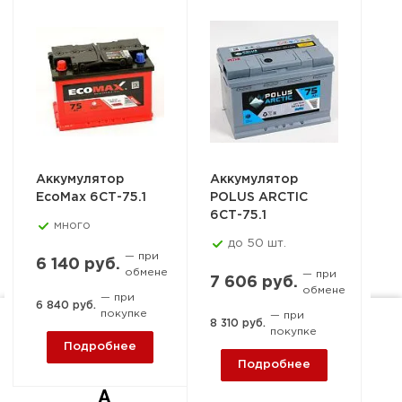
Аккумулятор
Аккумулятор
Ак
EcoMax 6СТ-75.1
POLUS ARCTIC
ST
6СТ-75.1
6С
много
до 50 шт.
✔
— при
6 140 руб.
обмене
— при
7 606 руб.
7 
обмене
— при
6 840 руб.
покупке
— при
8 310 руб.
7 
покупке
Ростов-на-Дону, пер. 1-й
Подробнее
Машиностроительный, 15-
Подробнее
А
Д