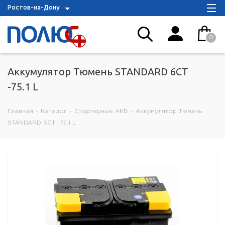
Ростов-на-Дону
0
Аккумулятор Тюмень STANDARD 6СТ
-75.1 L
Главная
-
Каталог
-
Стартерные АКБ
-
Аккумулятор Тюмень
STANDARD 6СТ -75.1 L