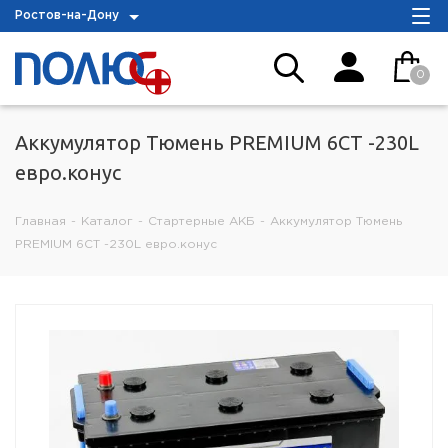
Ростов-на-Дону
0
Аккумулятор Тюмень PREMIUM 6СТ -230L
евро.конус
Главная
-
Каталог
-
Стартерные АКБ
-
Аккумулятор Тюмень
PREMIUM 6СТ -230L евро.конус