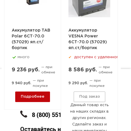
Аккумулятор TAB
Аккумулятор
Polar 6СТ-70.0
VESNA Power
(57029) яп.ст/
6СТ-70.0 (57029)
бортик
яп.ст/бортик
много
доступен с удаленного скл
✔
— при
— при
9 236 руб.
8 586 руб.
обмене
обмене
— при
— при
Ростов-на-Дону, пер. 1-й
9 940 руб.
9 290 руб.
покупке
покупке
Машиностроительный, 15-
Подробнее
Под заказ
А
Данный товар есть
на наших складах в
8 (800) 551-09-18
других регионах.
Сделайте заказ и
Оставайтесь на связи
наши менеджеры