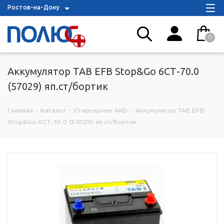
Ростов-на-Дону
0
Аккумулятор TAB EFB Stop&Go 6СТ-70.0
(57029) яп.ст/бортик
Главная
-
Каталог
-
Стартерные АКБ
-
Аккумулятор TAB EFB
Stop&Go 6СТ-70.0 (57029) яп.ст/бортик