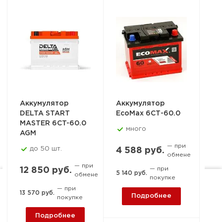
Аккумулятор
Аккумулятор
Ак
DELTA START
EcoMax 6СТ-60.0
PO
MASTER 6CT-60.0
6С
много
AGM
— при
до 50 шт.
4 588 руб.
обмене
6 
— при
— при
12 850 руб.
5 140 руб.
обмене
покупке
6 7
— при
Ростов-на-Дону, пер. 1-й
13 570 руб.
Подробнее
покупке
Машиностроительный, 15-
Подробнее