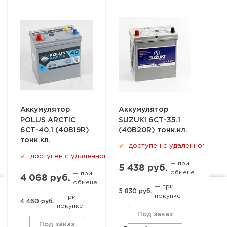
Аккумулятор
Аккумулятор
POLUS ARCTIC
SUZUKI 6СТ-35.1
6СТ-40.1 (40B19R)
(40B20R) тонк.кл.
тонк.кл.
доступен с удаленного скл
✔
доступен с удаленного склада
✔
— при
5 438 руб.
обмене
— при
4 068 руб.
обмене
— при
5 830 руб.
покупке
— при
Ростов-на-Дону, пер. 1-й
4 460 руб.
покупке
Машиностроительный, 15-
Под заказ
Под заказ