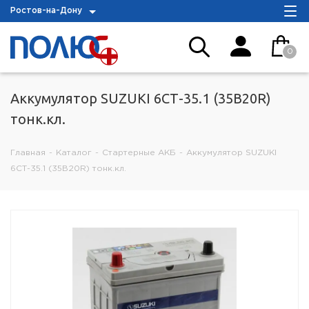
Ростов-на-Дону
0
Аккумулятор SUZUKI 6СТ-35.1 (35B20R)
тонк.кл.
Главная
-
Каталог
-
Стартерные АКБ
-
Аккумулятор SUZUKI
6СТ-35.1 (35B20R) тонк.кл.