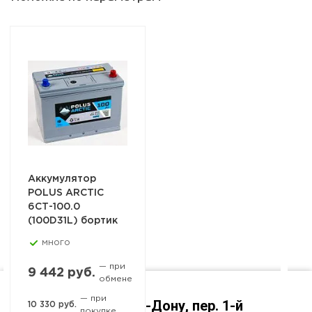
Аккумулятор
POLUS ARCTIC
6СТ-100.0
(100D31L) бортик
много
— при
9 442 руб.
обмене
— при
Ростов-на-Дону, пер. 1-й
10 330 руб.
покупке