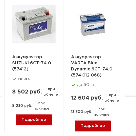
Аккумулятор
Аккумулятор
Ак
SUZUKI 6СТ-74.0
VARTA Blue
VA
(57412)
Dynamic 6СТ-74.0
Dy
(574 012 068)
(5
много
ни
до 50 шт.
— при
8 502 руб.
обмене
— при
12 604 руб.
обмене
— при
14
9 230 руб.
покупке
— при
Ростов-на-Дону, пер. 1-й
13 300 руб.
покупке
14 
Машиностроительный, 15-
Подробнее
Подробнее
А