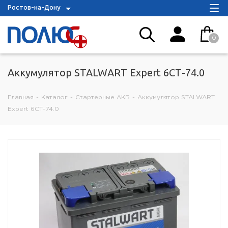
Ростов-на-Дону
0
Аккумулятор STALWART Expert 6СТ-74.0
Главная
-
Каталог
-
Стартерные АКБ
-
Аккумулятор STALWART
Expert 6СТ-74.0