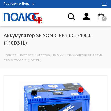
Ростов-на-Дону
0
Аккумулятор SF SONIC EFB 6СТ-100.0
(110D31L)
Главная
-
Каталог
-
Стартерные АКБ
-
Аккумулятор SF SONIC
EFB 6СТ-100.0 (110D31L)