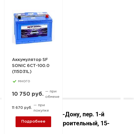
Аккумулятор SF
SONIC 6СТ-100.0
(115D31L)
много
— при
10 750 руб.
обмене
— при
11 670 руб.
покупке
Ростов-на-Дону, пер. 1-й
Машиностроительный, 15-
Подробнее
А