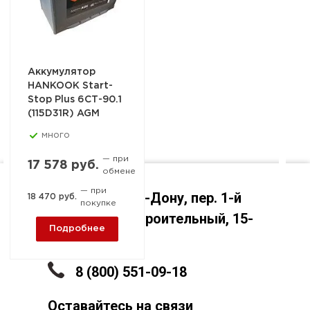
Аккумулятор
HANKOOK Start-
Stop Plus 6СТ-90.1
(115D31R) AGM
много
— при
17 578 руб.
обмене
— при
Ростов-на-Дону, пер. 1-й
18 470 руб.
покупке
Машиностроительный, 15-
Подробнее
А
8 (800) 551-09-18
Оставайтесь на связи