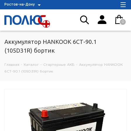
Ростов-на-Дону
0
Аккумулятор HANKOOK 6СТ-90.1
(105D31R) бортик
Главная
-
Каталог
-
Стартерные АКБ
-
Аккумулятор HANKOOK
6СТ-90.1 (105D31R) бортик