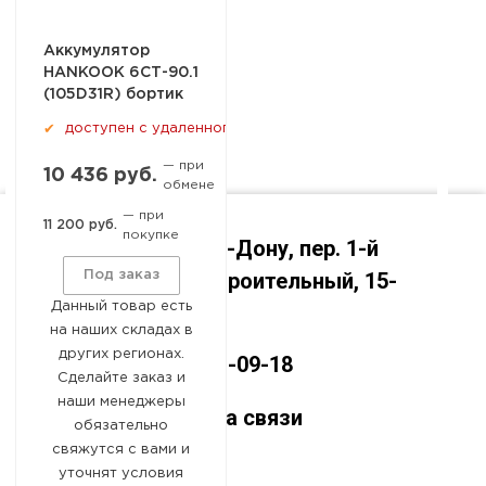
Аккумулятор
HANKOOK 6СТ-90.1
(105D31R) бортик
доступен с удаленного склада
✔
— при
10 436 руб.
обмене
— при
11 200 руб.
покупке
Ростов-на-Дону, пер. 1-й
Машиностроительный, 15-
Под заказ
Данный товар есть
А
на наших складах в
других регионах.
8 (800) 551-09-18
Сделайте заказ и
наши менеджеры
Оставайтесь на связи
обязательно
свяжутся с вами и
уточнят условия