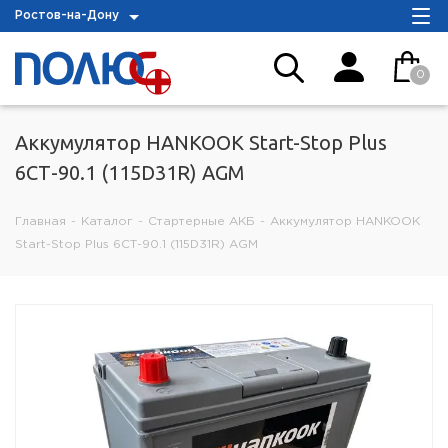
Ростов-на-Дону
0
Аккумулятор HANKOOK Start-Stop Plus
6СТ-90.1 (115D31R) AGM
Главная
-
Каталог
-
Стартерные АКБ
-
Аккумулятор HANKOOK
Start-Stop Plus 6СТ-90.1 (115D31R) AGM