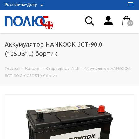
Ростов-на-Дону
0
Аккумулятор HANKOOK 6СТ-90.0
(105D31L) бортик
Главная
-
Каталог
-
Стартерные АКБ
-
Аккумулятор HANKOOK
6СТ-90.0 (105D31L) бортик