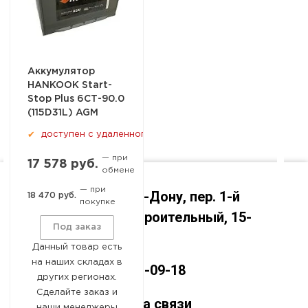
Аккумулятор
HANKOOK Start-
Stop Plus 6СТ-90.0
(115D31L) AGM
доступен с удаленного склада
✔
— при
17 578 руб.
обмене
— при
Ростов-на-Дону, пер. 1-й
18 470 руб.
покупке
Машиностроительный, 15-
Под заказ
А
Данный товар есть
на наших складах в
8 (800) 551-09-18
других регионах.
Сделайте заказ и
Оставайтесь на связи
наши менеджеры