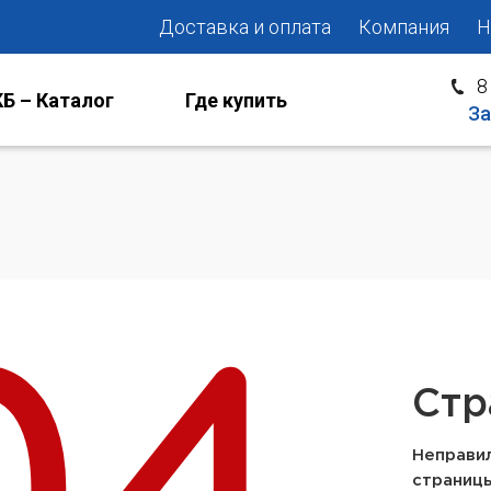
Доставка и оплата
Компания
Н
8
Б – Каталог
Где купить
За
Стр
Неправил
страниц