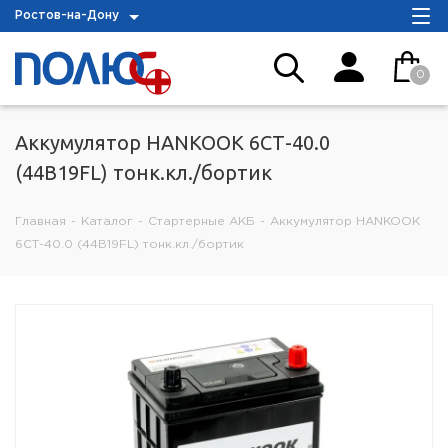
Ростов-на-Дону
0
Аккумулятор HANKOOK 6СТ-40.0
(44B19FL) тонк.кл./бортик
Главная
-
Каталог
-
Стартерные АКБ
-
Аккумулятор HANKOOK
6СТ-40.0 (44B19FL) тонк.кл./бортик