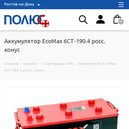
Ростов-на-Дону
0
Аккумулятор EcoMax 6СТ-190.4 росс.
конус
Главная
-
Каталог
-
Стартерные АКБ
-
Аккумулятор EcoMax
6СТ-190.4 росс. конус