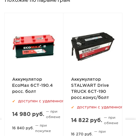
Аккумулятор
Аккумулятор
Ак
EcoMax 6СТ-190.4
STALWART Drive
Ст
росс. болт
TRUCK 6СТ-190
ро
росс.конус/болт
03
доступен с удаленного склада
✔
доступен с удаленного скл
✔
— при
14 980 руб.
обмене
— при
14 822 руб.
22
обмене
— при
16 840 руб.
покупке
— при
Ростов-на-Дону, пер. 1-й
16 270 руб.
24