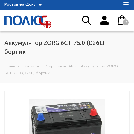
Ростов-на-Дону
0
Аккумулятор ZORG 6СТ-75.0 (D26L)
бортик
Главная
-
Каталог
-
Стартерные АКБ
-
Аккумулятор ZORG
6СТ-75.0 (D26L) бортик