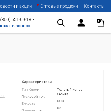
овости и акции
Оптовые продажи
Контакты
 (800) 551-09-18
0
казать звонок
Характеристики
Тип Клемм
Толстый конус
(Азия)
ада
Пусковой ток
600
Емкость
65
Полярность