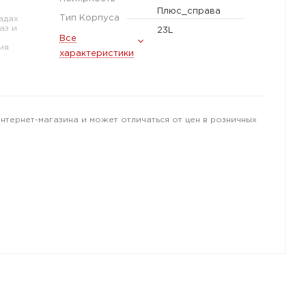
Плюс_справа
Тип Корпуса
адах
аз и
23L
Все
ия
характеристики
интернет-магазина и может отличаться от цен в розничных