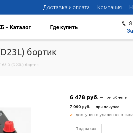
Доставка и оплата
Компания
Н
8
Б – Каталог
Где купить
За
(D23L) бортик
-65.0 (D23L) бортик
6 478 руб.
— при обмене
7 090 руб.
— при покупке
доступен с удаленного скл
✔
Под заказ