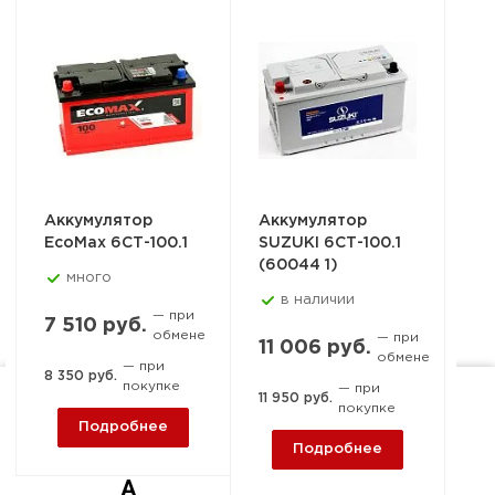
Аккумулятор
Аккумулятор
Ак
EcoMax 6СТ-100.1
SUZUKI 6СТ-100.1
T
(60044 1)
DY
много
-10
в наличии
— при
7 510 руб.
обмене
— при
11 006 руб.
обмене
— при
8 
8 350 руб.
покупке
— при
11 950 руб.
покупке
Ростов-на-Дону, пер. 1-й
9 1
Подробнее
Машиностроительный, 15-
Подробнее
А