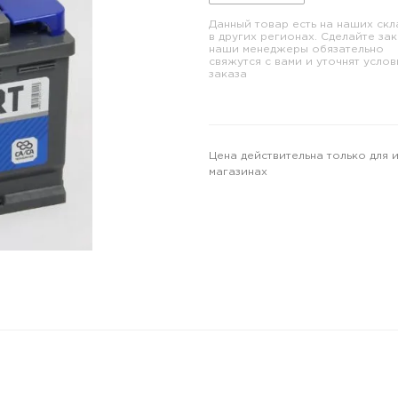
Данный товар есть на наших скл
в других регионах. Сделайте зак
наши менеджеры обязательно
свяжутся с вами и уточнят услов
заказа
Цена действительна только для 
магазинах