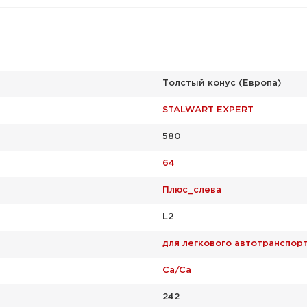
Толстый конус (Европа)
STALWART EXPERT
580
64
Плюс_слева
L2
для легкового автотранспор
Ca/Ca
242