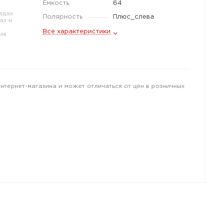
Емкость
64
адах
Полярность
Плюс_слева
аз и
Все характеристики
ия
интернет-магазина и может отличаться от цен в розничных