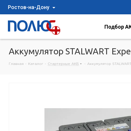
Ростов-на-Дону
Подбор АК
Аккумулятор STALWART Exper
Главная
-
Каталог
-
Стартерные АКБ
-
Аккумулятор STALWART 