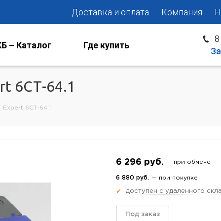
Доставка и оплата
Компания
Н
8
Б – Каталог
Где купить
За
t 6СТ-64.1
Expert 6СТ-64.1
6 296 руб.
— при обмене
6 880 руб.
— при покупке
доступен с удаленного скл
✔
Под заказ