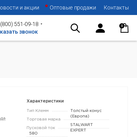
овости и акции
Оптовые продажи
Контакты
 (800) 551-09-18
0
казать звонок
Характеристики
Тип Клемм
Толстый конус
(Европа)
ада
Торговая марка
STALWART
Пусковой ток
EXPERT
580