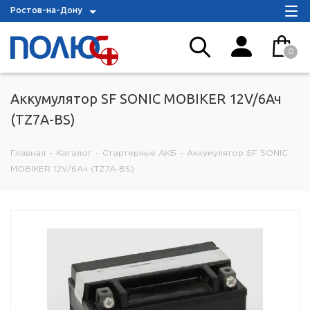
Ростов-на-Дону
0
Аккумулятор SF SONIC MOBIKER 12V/6Ач
(TZ7A-BS)
Главная
-
Каталог
-
Стартерные АКБ
-
Аккумулятор SF SONIC
MOBIKER 12V/6Ач (TZ7A-BS)