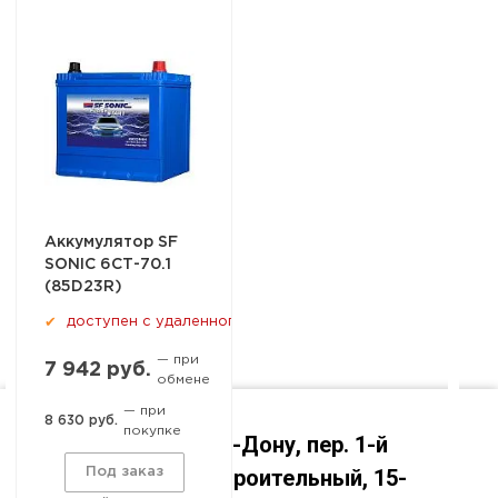
Аккумулятор SF
SONIC 6СТ-70.1
(85D23R)
доступен с удаленного склада
✔
— при
7 942 руб.
обмене
— при
8 630 руб.
покупке
Ростов-на-Дону, пер. 1-й
Машиностроительный, 15-
Под заказ