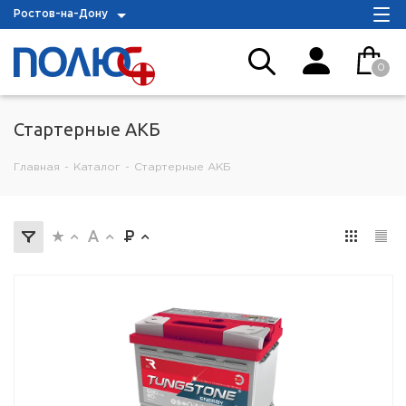
Ростов-на-Дону
0
Стартерные АКБ
Главная
-
Каталог
-
Стартерные АКБ