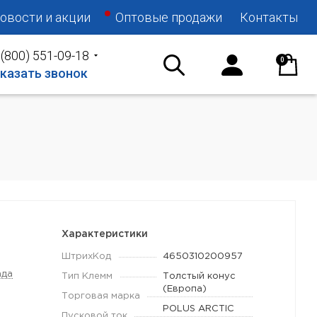
овости и акции
Оптовые продажи
Контакты
 (800) 551-09-18
0
казать звонок
Характеристики
ШтрихКод
4650310200957
ада
Тип Клемм
Толстый конус
(Европа)
Торговая марка
POLUS ARCTIC
Пусковой ток