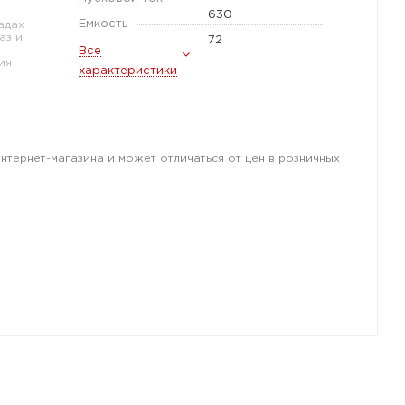
630
Емкость
адах
аз и
72
Все
ия
характеристики
интернет-магазина и может отличаться от цен в розничных