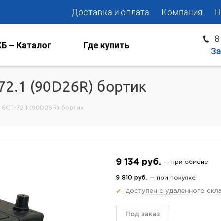
Доставка и оплата
Компания
Н
8
Б – Каталог
Где купить
За
2.1 (90D26R) бортик
6СТ-72.1 (90D26R) бортик
9 134 руб.
— при обмене
9 810 руб.
— при покупке
доступен с удаленного скл
✔
Под заказ