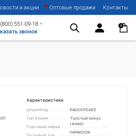
овости и акции
Оптовые продажи
Контакты
 (800) 551-09-18
0
казать звонок
Характеристики
ШтрихКод
PAG0015493
ада
Тип Клемм
Толстый конус
(Азия)
Торговая марка
HANKOOK
Пусковой ток