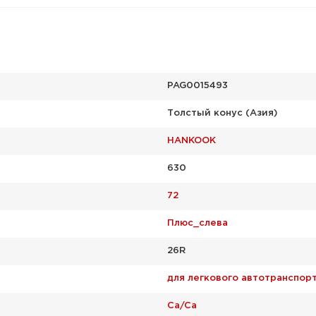
PAG0015493
Толстый конус (Азия)
HANKOOK
630
72
Плюс_слева
26R
для легкового автотранспор
Ca/Ca