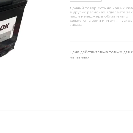
Данный товар есть на наших скл
в других регионах. Сделайте зак
наши менеджеры обязательно
свяжутся с вами и уточнят услов
заказа
Цена действительна только для 
магазинах