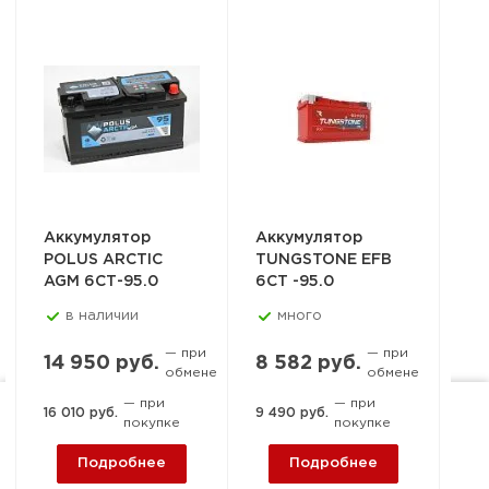
Аккумулятор
Аккумулятор
Ак
POLUS ARCTIC
TUNGSTONE EFB
T
AGM 6СТ-95.0
6СТ -95.0
EN
в наличии
много
✔
— при
— при
14 950 руб.
8 582 руб.
8 
обмене
обмене
— при
— при
16 010 руб.
9 490 руб.
9 1
покупке
покупке
Ростов-на-Дону, пер. 1-й
Машиностроительный, 15-
Подробнее
Подробнее