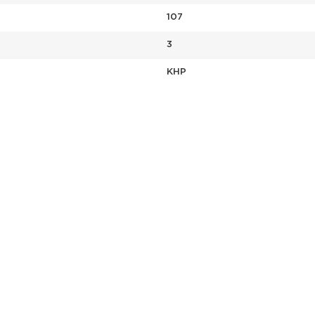
107
3
КНР