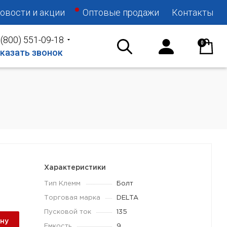
овости и акции
Оптовые продажи
Контакты
 (800) 551-09-18
0
казать звонок
Характеристики
Тип Клемм
Болт
Торговая марка
DELTA
Пусковой ток
135
ину
Емкость
9