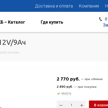
Доставка и оплата
Компания
Н
8
Б – Каталог
Где купить
За
12V/9Aч
1209 12V/9Aч
2 770 руб.
— при обмене
2 890 руб.
— при покупке
много
В корз