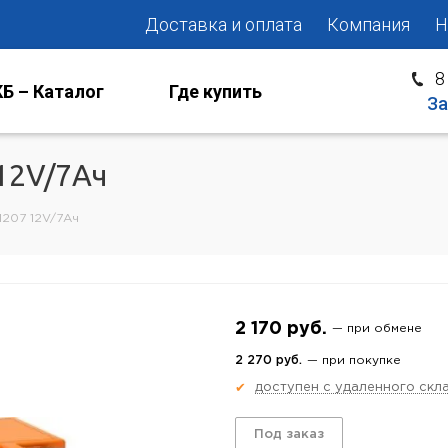
Доставка и оплата
Компания
Н
8
Б – Каталог
Где купить
За
12V/7Aч
1207 12V/7Aч
2 170 руб.
— при обмене
2 270 руб.
— при покупке
доступен с удаленного скл
✔
Под заказ