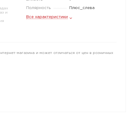
Полярность
Плюс_слева
адах
аз и
Все характеристики
ия
интернет-магазина и может отличаться от цен в розничных