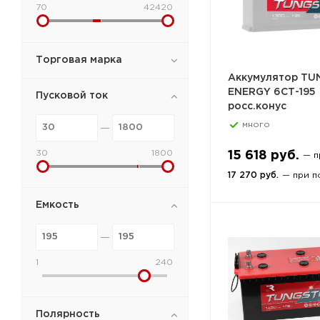
70
42420
Торговая марка
Аккумулятор T
ENERGY 6СТ-195
Пусковой ток
росс.конус
много
30
1800
15 618 руб.
— п
17 270 руб.
— при п
Емкость
1
240
Полярность