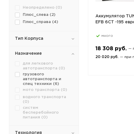
Неопределено (
0
)
Плюс_слева (
2
)
Аккумулятор T
Плюс_справа (
4
)
EFB 6СТ -195 евр
много
Тип Корпуса
18 308 руб.
— 
Назначение
20 020 руб.
— при 
для легкового
автотранспорта (
0
)
грузового
автотранспорта и
спец техники (
6
)
мото транспорта (
0
)
водного транспорта
(
0
)
систем
бесперебойного
питания (
0
)
Технология