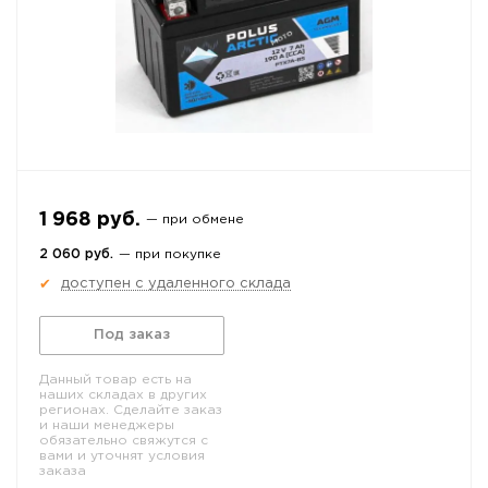
1 968 руб.
— при обмене
2 060 руб.
— при покупке
доступен с удаленного склада
✔
Под заказ
Данный товар есть на
наших складах в других
регионах. Сделайте заказ
и наши менеджеры
обязательно свяжутся с
вами и уточнят условия
заказа