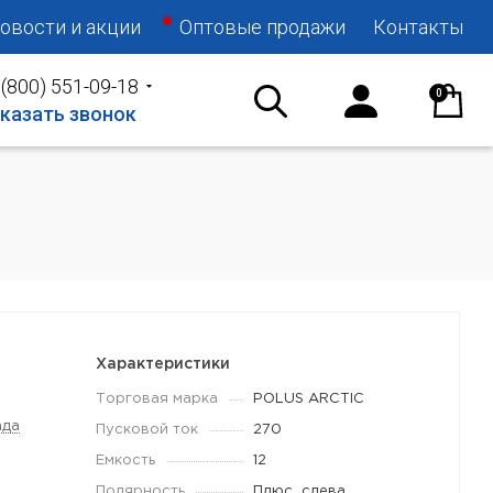
овости и акции
Оптовые продажи
Контакты
 (800) 551-09-18
0
казать звонок
Характеристики
Торговая марка
POLUS ARCTIC
ада
Пусковой ток
270
Емкость
12
Полярность
Плюс_слева