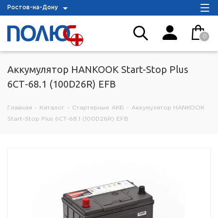
Ростов-на-Дону
0
Аккумулятор HANKOOK Start-Stop Plus
6СТ-68.1 (100D26R) EFB
Главная
-
Каталог
-
Стартерные АКБ
-
Аккумулятор HANKOOK
Start-Stop Plus 6СТ-68.1 (100D26R) EFB