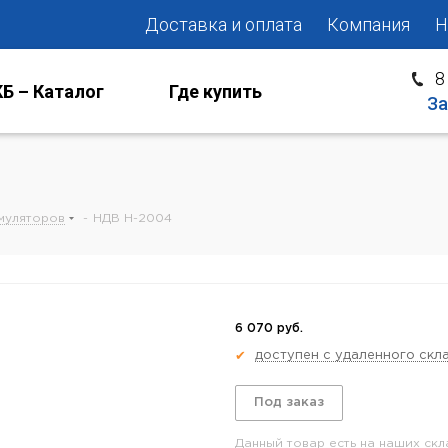
Доставка и оплата
Компания
Н
8
Б – Каталог
Где купить
За
муляторов
-
НДВ Н-2004
6 070 руб.
доступен с удаленного скл
✔
Под заказ
Данный товар есть на наших скл