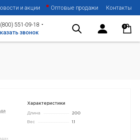
овости и акции
Оптовые продажи
Контакты
 (800) 551-09-18
0
казать звонок
Характеристики
ада
Длина
200
Вес
1.1
адах