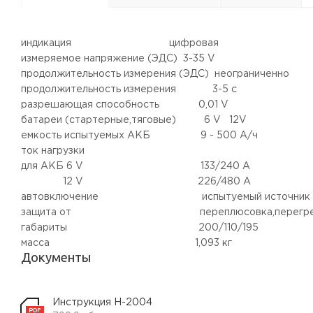
индикация цифровая
измеряемое напряжение (ЭДС) 3-35 V
продолжительность измерения (ЭДС) неограниченно
продолжительность измерения 3-5 с
разрешающая способность 0,01 V
батареи (стартерные,тяговые) 6 V 12V
емкость испытуемых АКБ 9 - 500 А/ч
ток нагрузки
для АКБ 6 V 133/240 А
12 V 226/480 А
автовключение испытуемый источник от
защита от переплюсовка,перегрев,иск
габариты 200/110/195
масса 1,093 кг
Документы
Инструкция Н-2004