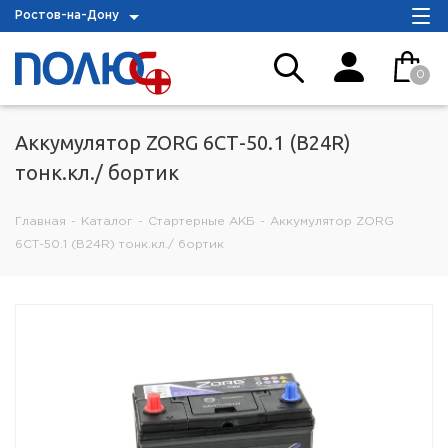
Ростов-на-Дону
0
Аккумулятор ZORG 6СТ-50.1 (B24R)
тонк.кл./ бортик
Главная
-
Каталог
-
Стартерные АКБ
-
Аккумулятор ZORG
6СТ-50.1 (B24R) тонк.кл./ бортик