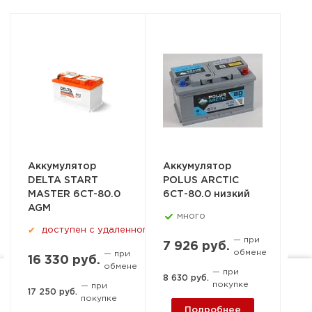
Аккумулятор
Аккумулятор
Ак
DELTA START
POLUS ARCTIC
VA
MASTER 6CT-80.0
6СТ-80.0 низкий
Dy
AGM
(5
много
доступен с удаленного склада
✔
— при
7 926 руб.
обмене
— при
16 330 руб.
13
обмене
— при
8 630 руб.
покупке
— при
Ростов-на-Дону, пер. 1-й
17 250 руб.
14 
покупке
Подробнее