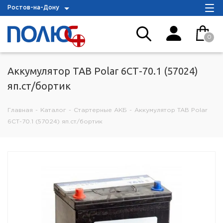
Ростов-на-Дону
0
Аккумулятор TAB Polar 6СТ-70.1 (57024)
яп.ст/бортик
Главная
-
Каталог
-
Стартерные АКБ
-
Аккумулятор TAB Polar
6СТ-70.1 (57024) яп.ст/бортик