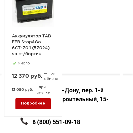
Аккумулятор TAB
EFB Stop&Go
6СТ-70.1 (57024)
яп.ст/бортик
много
— при
12 370 руб.
обмене
— при
Ростов-на-Дону, пер. 1-й
13 090 руб.
покупке
Машиностроительный, 15-
Подробнее
А
8 (800) 551-09-18