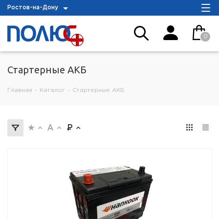
Ростов-на-Дону
0
Стартерные АКБ
Главная
-
Каталог
-
Стартерные АКБ